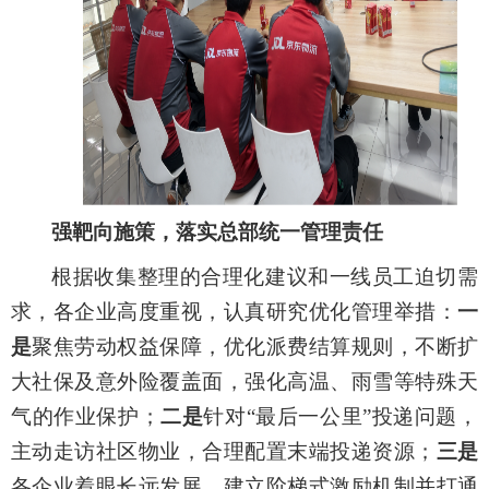
强
靶向施策，落实总部
统一
管理责任
根据
收集
整理的
合理化建议和一线员工迫切需
求，各企业高度重视，
认真研究优化
管理
举措
：
一
是
聚焦劳动权益保障，优化派费结算规则
，不断扩
大社保及意外险覆盖面
，
强化高温、雨雪等特殊天
气的作业保护；
二是
针对
“最后一公里”投递
问题，
主动走访社区物业，
合理配置末端投递资源
；
三是
各企业
着眼
长远发展
，建立阶梯式激励机制并打通