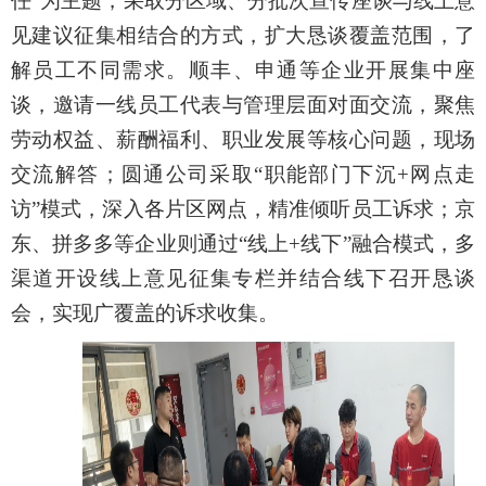
任”为主题，采取分区域、分批次
宣传
座谈与线上
意
见建议
征集相结合的方式，扩大
恳谈覆盖
范围，
了
解员工
不同需求
。顺丰
、
申通等企业
开展
集中座
谈，邀请一线员工代表与管理层面对面交流，聚焦
劳动权益、薪酬福利、职业发展等核心问题，现场
交流解答
；圆通
公司
采取“职能部门下沉+网点
走
访”模式，深入各片区网点，精准
倾听员工诉求
；京
东、拼多多等企业则通过“线上+线下”融合模式，多
渠道开设线上意见征集专栏并结合线下
召开恳谈
会
，实现广覆盖的诉求收集。