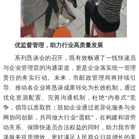
优监督管理
，助
力
行业高质量发展
系列
恳谈会的召开，
既
有效畅通了
一线快递员
与企业
管理层的
沟通
渠道，更
是企业落实统一管理
责任的务实行动。
未来
，
市邮政
管理局将持续
引
导、
推动
各
企业将恳谈成果转化为长效机制，通过
优化资源配置、完善沟通机制，杜绝“内卷式”竞
争，倡导以质取胜；鼓励企业通过差异化服务与全
网协同创新，共同做大行业“蛋糕”，在构建和谐劳
动关系
、保障快递员合法权益
的同时，助力
我
市
寄
递服务提质增效，更好满足人民群众
日益增长的美