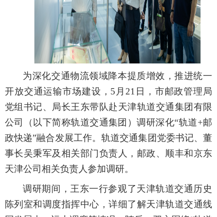
为深化交通物流领域降本提质增效，推进统一
开放交通运输市场建设，
5
月
21
日，市邮政管理局
党组书记、局长王东
带队
赴天津轨道交通集团
有限
公司
（以下简称轨道交通集团）
调研深化
“
轨道
+
邮
政
快递
”
融合发展
工作。
轨道交通集团党委书记、董
事长
吴秉军及相关部门负责人
，
邮政、
顺丰
和
京东
天津公司相关负责人参加调研。
调研期间，王东一行参观了天津
轨道交通历史
陈列室和调度指挥中心
，详细了解天津轨道交通线