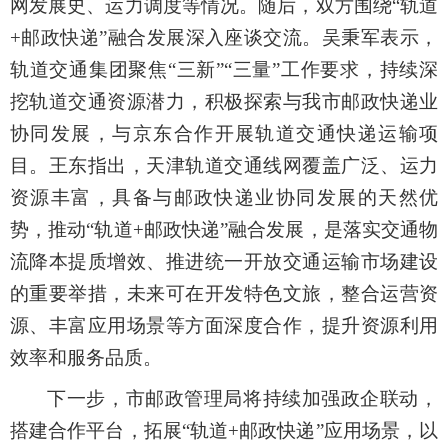
网发展史、运力调度等情况
。
随后
，
双方围绕
“
轨道
+
邮政
快递
”
融合发展
深入座谈
交流。吴秉军表示，
轨道交通集团聚焦
“
三新
”“
三量
”
工作要求，持续深
挖轨道交通资源潜力，积极探索与
我市
邮政快递业
协同发展
，与京东合作开展轨道交通快递运输项
目
。王东指出，天津轨道交通线网覆盖广泛、运力
资源丰富，具备与邮政快递业协同发展的天然优
势
，
推动
“
轨道
+
邮政
快递
”
融合发展，是落实交通物
流降本提质增效、推进统一开放交通运输市场建设
的重要举措
，未来可在
开发特色文旅，整合运营资
源、丰富应用场景
等方面深度合作，
提升资源利用
效率和服务品质。
下一步，
市邮政管理局将持续加强政企联动，
搭建合作平台
，拓展
“
轨道
+
邮政
快递
”
应用场景，以