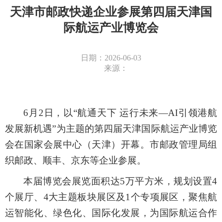
天津市邮政快递企业参展第四届天津国
际航运产业博览会
日期：2026-06-03
来源：
6
月
2
日，以
“
航通天下 运行未来
—
AI
引领港航
发展新机遇
”
为主题
的第四届
天津国际航运产业博览
会在国家会展中心（天津）开幕
。
市邮政管理局
组
织
邮政
、顺丰、京东等企业
参展。
本届博览会展览面积达
5
万平方米，规划设置
4
个展厅、
4
大主题板块展区及
1
个专项展区，聚焦航
运智能化、绿色化、国际化发展，为国际航运合作