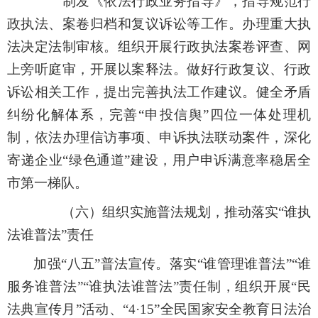
制发《依法行政业务指导》，指导规范行
政执法、案卷归档和复议诉讼等工作。办理重大执
法决定法制审核。组织开展行政执法案卷评查、网
上旁听庭审，开展以案释法。做好行政复议、行政
诉讼相关工作，提出完善执法工作建议。健全矛盾
纠纷化解体系，完善
“
申投信舆
”
四位一体处理机
制，依法办理信访事项、申诉执法联动案件，深化
寄递企业
“
绿色通道
”
建设，用户申诉满意率稳居全
市第一梯队。
（六）组织实施普法规划，推动落实
“
谁执
法谁普法
”
责任
加强
“
八五
”
普法宣传。落实
“
谁管理谁普法
”“
谁
服务谁普法
”“
谁执法谁普法
”
责任制，
组织开展
“
民
法典宣传月
”
活动、
“4·15”
全民国家安全教育日法治