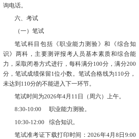
询电话。
六、
考试
（一）
笔试
笔试科目包括《
职业能力测验
》和《综合
知
识
》两科，主要测评报考人员基本素质和综合能
力，采取闭卷方式进行，每科满分100分，满分200
分，笔试成绩保留1位小数。笔试合格线为1
1
0分，
未达到1
1
0分的不能进入下一环节。
笔试时间为20
26
年4月11日
（周六）上午
。
8
:
3
0
-
1
0
:00
职业能力测验。
1
0
:
3
0
-
1
2
:
0
0
综合知识。
笔试准考证下载
打印
时间：
2026年
4月8日9:00