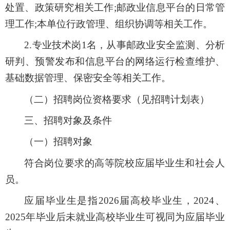
处置、政策研究相关工作
;
邮政业信息平台的日常管
理工作
;
本单位行政管理、组织协调等相关工作。
2
.专业技术岗1
名
，从事邮政业安全监测、分析
研判
、
预警发布
和
信息平台的网络运行检查维护、
基础数据管理
、
保密安全等相关工作。
（二）
招聘
岗位资格要求
（见招聘计划表）
三、
招聘对象
及条件
（一）招聘对象
符合岗位要求的高等院校应届毕业生和社会人
员。
应届毕业生是指202
6
届高校毕业生，202
4
、
202
5
年毕业后未就业高校毕业生可视同为应届毕业