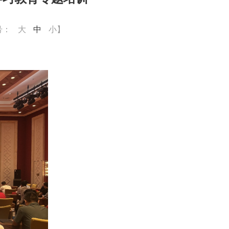
号：
大
中
小
】