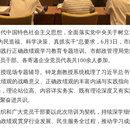
时代中国特色社会主义思想，
全面
落实
党中央关于
树立
为民造福、科学决策、真抓实干
”
总要求，6月3日
，
市
和践行正确政绩观学习教育专题培训。市邮政管理
局党
员干部、各寄递企业党员代表共
100
余人
参加
。
教授
现场
专题辅导。钟龙彪教授系统梳理了习近平总书
政绩观的战略意义、正确政绩观的丰富内涵与实践指向
释，
理论站位高、内容详实务实、既有理论深度又有实
聚奋进共识。
组织和广大党员干部要以此次培训为契机，持续深学细
确政绩观贯穿行业发展、民生服务全过程，推动学习成