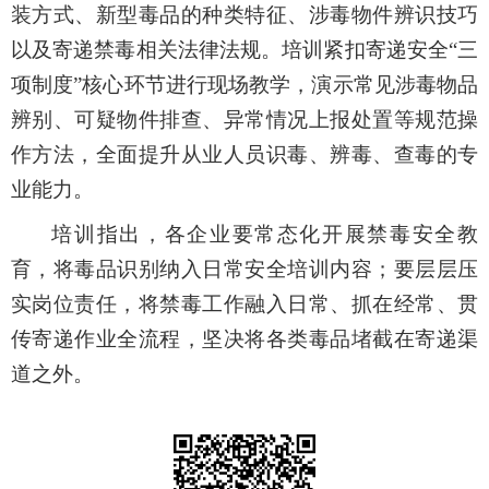
装方式、新型毒品的种类特征、涉毒物件辨识技巧
以及寄递禁毒相关法律法规。
培训
紧扣
寄递安全
“三
项制度”核心环节进行现场教学
，
演示
常见涉毒物品
辨别
、可疑物件排查、异常情况上报处置等规范操
作方法
，
全面提升
从业人员
识毒、辨毒、查毒的专
业能力。
培训指出，各
企业
要
常态化开展禁毒安全教
育，将毒品识别纳入日常
安全
培训内容；
要
层层压
实岗位责任，将禁毒工作融入日常
、抓在经常、贯
传
寄递作业全流程，
坚决将各类毒品堵截在寄递渠
道之外
。