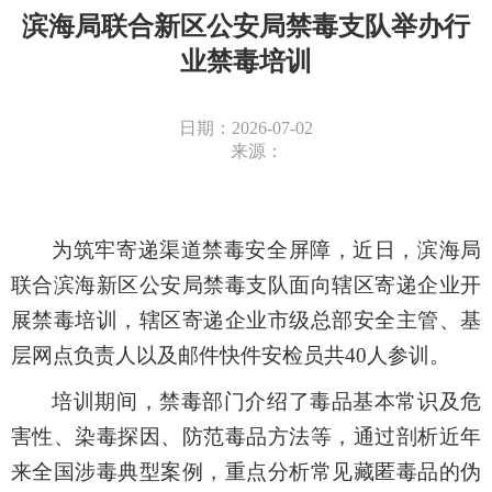
滨海局联合新区公安局禁毒支队举办行
业禁毒培训
日期：2026-07-02
来源：
为筑牢寄递渠道禁毒
安全
屏障，
近日，
滨海局
联合
滨海新区公安局
禁毒支队
面向辖区寄递企业开
展
禁毒培训
，辖区寄递企业市级总部安全主管、基
层网点负责人以及邮件快件安检员共
40
人
参训。
培训
期间
，禁毒
部门介绍了
毒品基本常识及危
害性、染毒探因、防范毒品方法等
，通过
剖析近年
来全国涉毒典型案例
，重点分析
常见藏匿毒品的伪