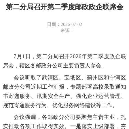
第二分局召开第二季度邮政政企联席会
日期：2026-07-02
来源：
7月1日
，第二分局召开2026年第二季度政企联
席会，
辖区
各
邮政分公司主要负责人参会
。
会议
听取
了武清区、宝坻区
、
蓟州区和宁河区
邮政分公司
近期
工作汇报，
专题部署
高校录取通知
书寄递服务、汛期
安全生产、强化企业运营管理、
规范寄递服务行为、优化服务网络建设等工作。
会议
强调
，
各邮政分公司要
聚焦主责主业，扎
实
推动各项工作
取得实效
。
一是
落实上级部署，
夯