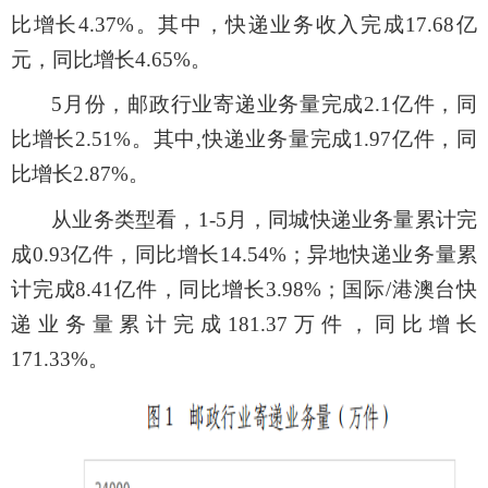
比
增长
4.37
%
。其中，快递业务收入完成
17.68
亿
元，同比
增长
4.65
%
。
5
月份，
邮政行业寄递业务量完成
2.1
亿件，同
比
增长
2.51
%
。其中
,
快递业务量完成
1.97
亿
件，同
比增长
2.87
%
。
从业务类型看，
1-
5
月，同城快递业务量累计完
成
0.93
亿件，同比增长
14.54
%
；异地快递业务量累
计完成
8.41
亿件，同比增长
3.98
%
；国际
/
港澳台快
递业务量累计完成
181.37
万件，同比增长
171.33
%
。