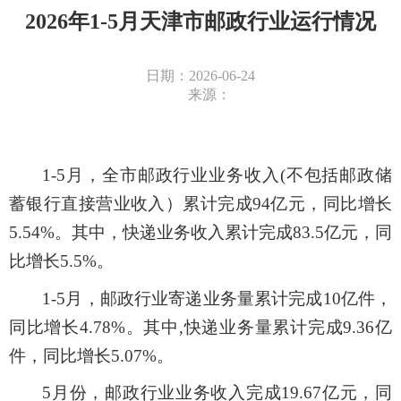
2026年1-5月天津市邮政行业运行情况
日期：2026-06-24
来源：
1-
5
月
，
全市
邮政行业业务收入
(
不包括邮政储
蓄银行直接营业收入）累计
完成
94
亿元，同比
增长
5.54
%
。其中，快递业务收入
累计
完成
83.5
亿元，同
比
增长
5.5
%
。
1-
5
月，
邮政行业寄递业务量
累计
完成
10
亿件，
同比
增长
4.78
%
。其中
,
快递业务量
累计
完成
9.36
亿
件，同
比增长
5.07
%
。
5
月份，
邮政行业业务收入完成
19.67
亿元，同